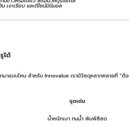
โทนขาวหรือเขียว พร้อมวัสดุรีไซเคิล
ิน เงาเรียบ และดีไซน์มินิมอล
รูได้
ออกมาแบบไหน สำหรับ Innovalue เรามีวัสดุหลากหลายที่ “ดึ
จุดเด่น
น้ำหนักเบา ทนน้ำ พิมพ์สีสด