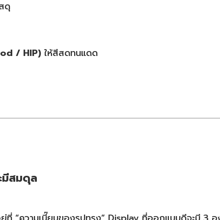
ัสดุ
ood / HIP)
ให้สีสดทนแดด
ะมีสมดุล
อยู่ที่ “ความเนี๊ยบของรูปทรง” Display ที่ออกแบบดีจะมี 3 