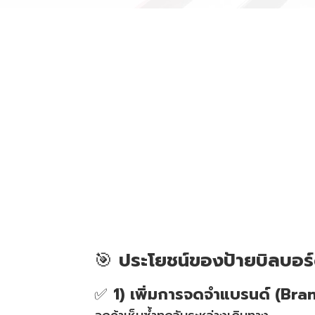
🎯
ประโยชน์ของป้ายบิลบอร
✅
1) เพิ่มการจดจำแบรนด์ (Br