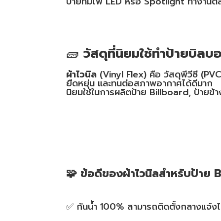
ป้ายที่มีไฟ LED หรือ Spotlight ทำงานตล
🧱
วัสดุที่นิยมใช้ทำป้ายบิลบ
ผ้าไวนิล
(Vinyl Flex) คือ วัสดุพีวีซี (PV
ยืดหยุ่น และทนต่อสภาพอากาศได้ดีมาก
นิยมใช้ในการผลิตป้าย Billboard, ป้ายข้
🧩 ข้อดีของผ้าไวนิลสำหรับป้าย 
✅ กันน้ำ 100% สามารถติดตั้งกลางแจ้งได