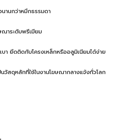
วนานกว่าหมึกธรรมดา
ษณาระดับพรีเมียม
กเบา ยึดติดกับโครงเหล็กหรืออลูมิเนียมได้ง่าย
เป็นวัสดุหลักที่ใช้ในงานโฆษณากลางแจ้งทั่วโลก