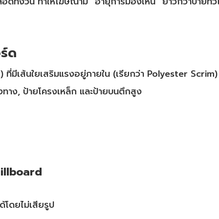
อดทั้งวัน ทำให้โฆษณามี “อายุการมองเห็น” ยาวกว่าป้ายทั่ว
อร์ด
C) ที่มีเส้นใยเสริมแรงอยู่ภายใน (เรียกว่า Polyester Scrim)
างทาง, ป้ายโครงเหล็ก และป้ายบนตึกสูง
Billboard
้โดยไม่เสียรูป