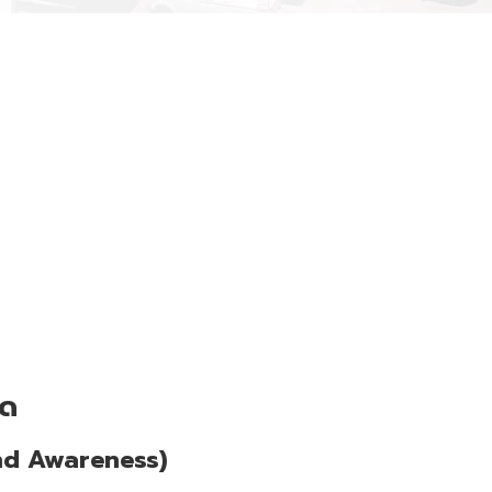
์ด
and Awareness)